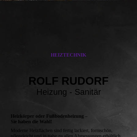
HEIZTECHNIK
ROLF RUDORF
Heizung - Sanitär
Heizkörper oder Fußbodenheizung –
Sie haben die Wahl!
Moderne Heizflächen sind fertig lackiert, formschön,
pflegeleicht und in nahe zu allen Abmessungen erhältlich.