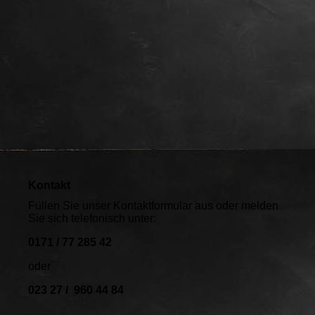
Kontakt
Füllen Sie unser Kontaktformular aus oder melden
Sie sich telefonisch unter:
0171 / 77 285 42
oder
023 27 / 960 44 84